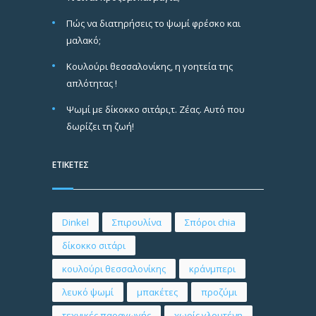
Πώς να διατηρήσεις το ψωμί φρέσκο και
μαλακό;
Κουλούρι θεσσαλονίκης, η γοητεία της
απλότητας !
Ψωμί με δίκοκκο σιτάρι,τ. Ζέας. Αυτό που
δωρίζει τη ζωή!
ΕΤΙΚΕΤΕΣ
Dinkel
Σπιρουλίνα
Σπόροι chia
δίκοκκο σιτάρι
κουλούρι θεσσαλονίκης
κράνμπερι
λευκό ψωμί
μπακέτες
προζύμι
τεχνικές παραγωγής
χωρίς γλουτένη