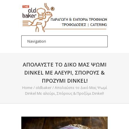
ΑΠΟΛΑΎΣΤΕ ΤΟ ΔΙΚΌ ΜΑΣ ΨΩΜΊ
DINKEL ΜΕ ΑΛΕΎΡΙ, ΣΠΌΡΟΥΣ &
ΠΡΟΖΎΜΙ DINKEL!
Home
/
oldbaker
/
Απολαύστε το Δικό Μας Ψωμί
Dinkel Με αλεύρι, Σπόρους & Προζύμι Dinkel!