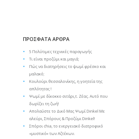
ΠΡΟΣΦΑΤΑ ΑΡΘΡΑ
5 Πολύτιμες τεχνικές παραγωγής
Τι είναι προζύμι και μαγιά;
Πώς να διατηρήσεις το ψωμί φρέσκο και
μαλακό;
Κουλούρι θεσσαλονίκης, η γοητεία της
απλότητας !
Ψωμί με δίκοκκο σιτάρι,τ. Ζέας. Αυτό που
δωρίζει τη ζωή!
Απολαύστε το Δικό Μας Ψωμί Dinkel Με
αλεύρι, Σπόρους & Προζύμι Dinkel!
Σπόροι chia, το ενεργειακό διατροφικό
«μυστικό» των Αζτέκων.