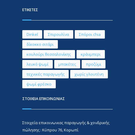
ΕΤΙΚΕΤΕΣ
Dinkel
Σπιρουλίνα
Σπόροι chia
δίκοκκο σιτάρι
κουλούρι θεσσαλονίκης
κράνμπερι
λευκό ψωμί
μπακέτες
προζύμι
τεχνικές παραγωγής
χωρίς γλουτένη
ψωμί φρέσκο
ΣΤΟΙΧΕΙΑ ΕΠΙΚΟΙΝΩΝΙΑΣ
Στοιχεία επικοινωνιας παραγωγής & χονδρικής
πώλησης : Κύπρου 76, Κορωπί