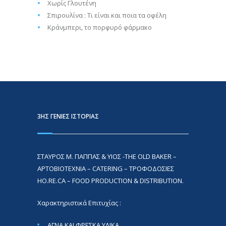
Χωρίς Γλουτένη
Σπιρουλίνα : Τι είναι και ποια τα οφέλη
Κράνμπερι, το πορφυρό φάρμακο
3ΗΣ ΓΕΝΙΈΣ ΙΣΤΟΡΊΑΣ
ΣΤΑΥΡΟΣ Μ. ΠΑΠΠΑΣ & ΥΙΟΣ -THE OLD BAKER –
ΑΡΤΟΒΙΟΤΕΧΝΙΑ – CATERING – ΤΡΟΦΟΔΟΣΙΕΣ
HO.RE.CA – FOOD PRODUCTION & DISTRIBUTION.
Χαρακτηριστικά Επιτυχίας :
ΑΓΝΑ ΚΑΙ ΦΡΕΣΚΑ ΥΛΙΚΑ